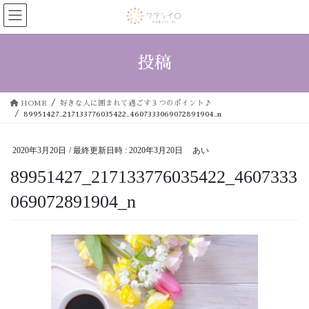
コ
ナ
ン
ビ
テ
ゲ
ン
ー
投稿
ツ
シ
へ
ョ
ス
ン
HOME
好きな人に囲まれて過ごす３つのポイント♪
キ
に
89951427_217133776035422_4607333069072891904_n
ッ
移
プ
動
2020年3月20日
/ 最終更新日時 :
2020年3月20日
あい
89951427_217133776035422_4607333
069072891904_n