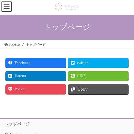
コ
ナ
ン
ビ
テ
ゲ
ン
ー
トップページ
ツ
シ
へ
ョ
ス
ン
HOME
トップページ
キ
に
ッ
移
プ
動
Facebook
twitter
Hatena
LINE
Pocket
Copy
トップページ