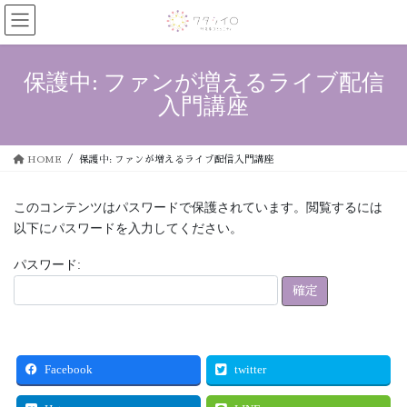
コ
ナ
ン
ビ
テ
ゲ
ン
ー
保護中: ファンが増えるライブ配信
ツ
シ
入門講座
へ
ョ
ス
ン
キ
に
HOME
保護中: ファンが増えるライブ配信入門講座
ッ
移
プ
動
このコンテンツはパスワードで保護されています。閲覧するには
以下にパスワードを入力してください。
パスワード:
Facebook
twitter